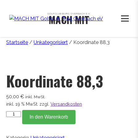
GOLFCLUB BURG OVERBACH E.V.
MACH MIT
Startseite
/
Unkategorisiert
/ Koordinate 88,3
Koordinate 88,3
50,00
€
inkl. MwSt.
inkl. 19 % MwSt.
zzgl.
Versandkosten
Koordinate
In den Warenkorb
88,3
Menge
Kategorie:
Unkategorisiert