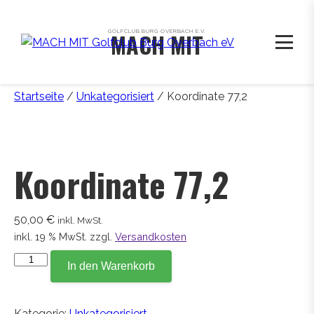
GOLFCLUB BURG OVERBACH E.V.
MACH MIT
Startseite
/
Unkategorisiert
/ Koordinate 77,2
Koordinate 77,2
50,00
€
inkl. MwSt.
inkl. 19 % MwSt.
zzgl.
Versandkosten
Koordinate
In den Warenkorb
77,2
Menge
Kategorie:
Unkategorisiert