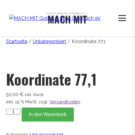
GOLFCLUB BURG OVERBACH E.V.
MACH MIT
Startseite
/
Unkategorisiert
/ Koordinate 77,1
Koordinate 77,1
50,00
€
inkl. MwSt.
inkl. 19 % MwSt.
zzgl.
Versandkosten
Koordinate
In den Warenkorb
77,1
Menge
Kategorie:
Unkategorisiert