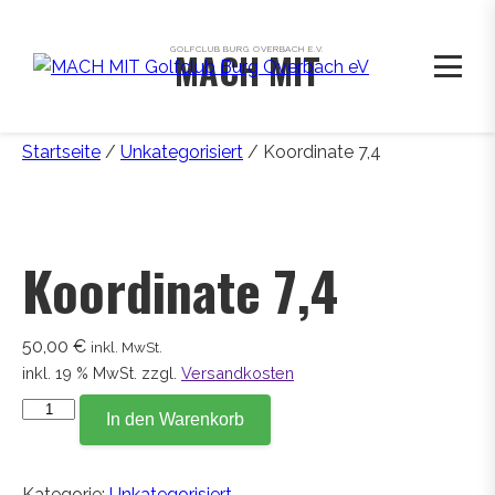
GOLFCLUB BURG OVERBACH E.V.
MACH MIT
Startseite
/
Unkategorisiert
/ Koordinate 7,4
Koordinate 7,4
50,00
€
inkl. MwSt.
inkl. 19 % MwSt.
zzgl.
Versandkosten
Koordinate
In den Warenkorb
7,4
Menge
Kategorie:
Unkategorisiert