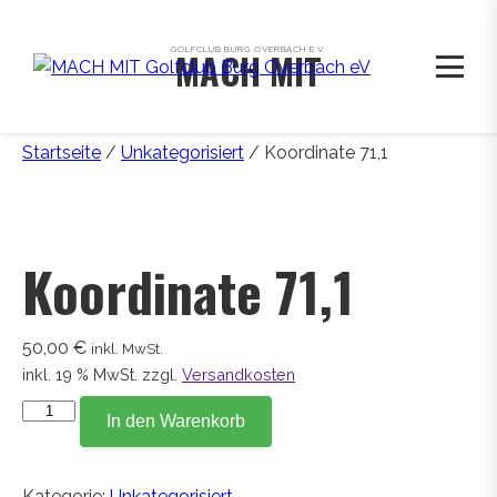
GOLFCLUB BURG OVERBACH E.V.
MACH MIT
Startseite
/
Unkategorisiert
/ Koordinate 71,1
Koordinate 71,1
50,00
€
inkl. MwSt.
inkl. 19 % MwSt.
zzgl.
Versandkosten
Koordinate
In den Warenkorb
71,1
Menge
Kategorie:
Unkategorisiert