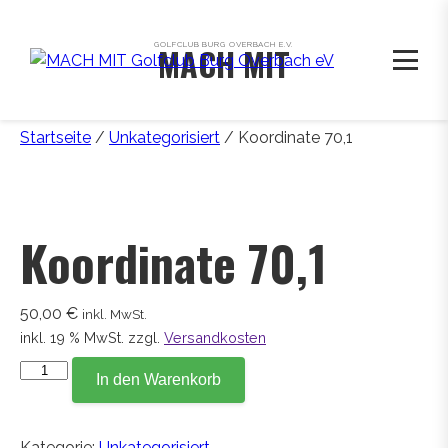
GOLFCLUB BURG OVERBACH E.V.
MACH MIT
Startseite
/
Unkategorisiert
/ Koordinate 70,1
Koordinate 70,1
50,00
€
inkl. MwSt.
inkl. 19 % MwSt.
zzgl.
Versandkosten
Koordinate
In den Warenkorb
70,1
Menge
Kategorie:
Unkategorisiert