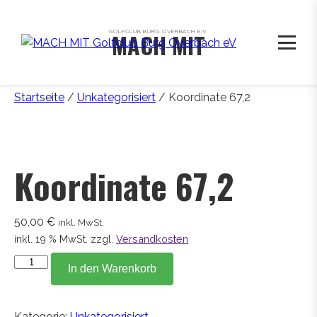
GOLFCLUB BURG OVERBACH E.V.
MACH MIT
Startseite
/
Unkategorisiert
/ Koordinate 67,2
Koordinate 67,2
50,00
€
inkl. MwSt.
inkl. 19 % MwSt.
zzgl.
Versandkosten
Koordinate
In den Warenkorb
67,2
Menge
Kategorie:
Unkategorisiert