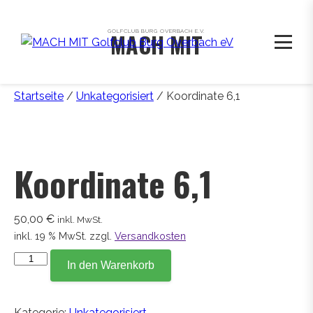
GOLFCLUB BURG OVERBACH E.V.
MACH MIT
Startseite
/
Unkategorisiert
/ Koordinate 6,1
Koordinate 6,1
50,00
€
inkl. MwSt.
inkl. 19 % MwSt.
zzgl.
Versandkosten
Koordinate
In den Warenkorb
6,1
Menge
Kategorie:
Unkategorisiert