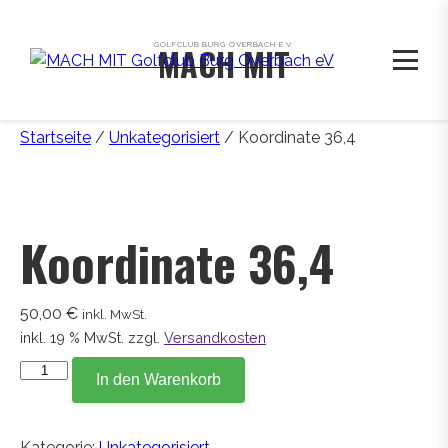
GOLFCLUB BURG OVERBACH E.V.
MACH MIT
Startseite
/
Unkategorisiert
/ Koordinate 36,4
Koordinate 36,4
50,00
€
inkl. MwSt.
inkl. 19 % MwSt.
zzgl.
Versandkosten
Koordinate
In den Warenkorb
36,4
Menge
Kategorie:
Unkategorisiert