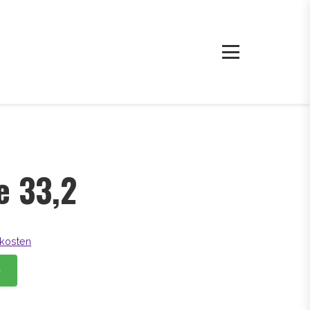
e 33,2
kosten
b