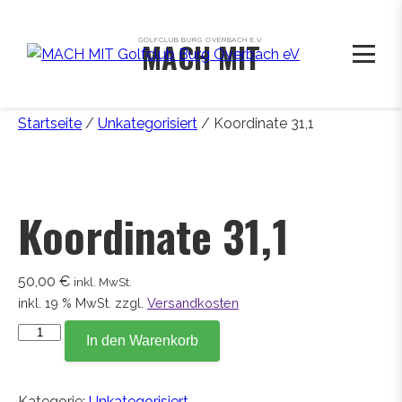
GOLFCLUB BURG OVERBACH E.V.
MACH MIT
Startseite
/
Unkategorisiert
/ Koordinate 31,1
Koordinate 31,1
50,00
€
inkl. MwSt.
inkl. 19 % MwSt.
zzgl.
Versandkosten
Koordinate
In den Warenkorb
31,1
Menge
Kategorie:
Unkategorisiert