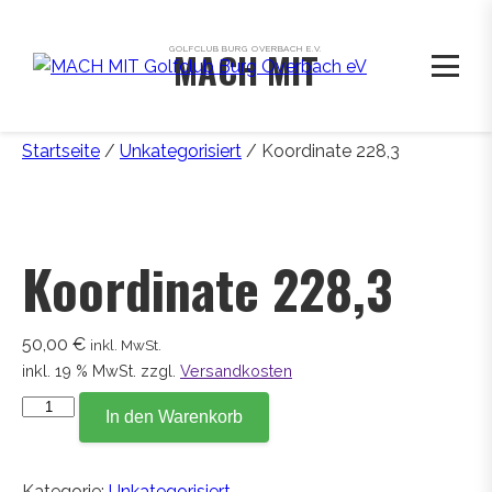
GOLFCLUB BURG OVERBACH E.V.
MACH MIT
Startseite
/
Unkategorisiert
/ Koordinate 228,3
Koordinate 228,3
50,00
€
inkl. MwSt.
inkl. 19 % MwSt.
zzgl.
Versandkosten
Koordinate
In den Warenkorb
228,3
Menge
Kategorie:
Unkategorisiert