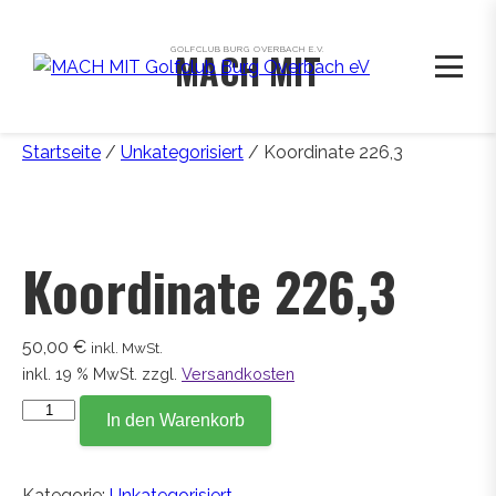
GOLFCLUB BURG OVERBACH E.V.
MACH MIT
Startseite
/
Unkategorisiert
/ Koordinate 226,3
Koordinate 226,3
50,00
€
inkl. MwSt.
inkl. 19 % MwSt.
zzgl.
Versandkosten
Koordinate
In den Warenkorb
226,3
Menge
Kategorie:
Unkategorisiert