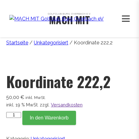
GOLFCLUB BURG OVERBACH E.V.
MACH MIT
Startseite
/
Unkategorisiert
/ Koordinate 222,2
Koordinate 222,2
50,00
€
inkl. MwSt.
inkl. 19 % MwSt.
zzgl.
Versandkosten
Koordinate
In den Warenkorb
222,2
Menge
Kategorie:
Unkategorisiert