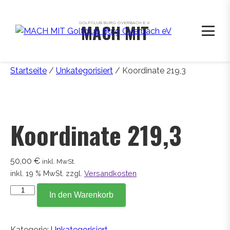
GOLFCLUB BURG OVERBACH E.V.
MACH MIT
Startseite
/
Unkategorisiert
/ Koordinate 219,3
Koordinate 219,3
50,00
€
inkl. MwSt.
inkl. 19 % MwSt.
zzgl.
Versandkosten
Koordinate
In den Warenkorb
219,3
Menge
Kategorie:
Unkategorisiert