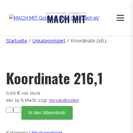
GOLFCLUB BURG OVERBACH E.V.
MACH MIT
Startseite
/
Unkategorisiert
/ Koordinate 216,1
Koordinate 216,1
0,00
€
inkl. MwSt.
inkl. 19 % MwSt.
zzgl.
Versandkosten
Koordinate
In den Warenkorb
216,1
Menge
Kategorie:
Unkategorisiert