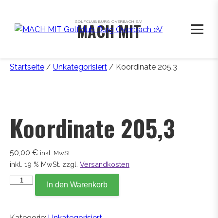
GOLFCLUB BURG OVERBACH E.V.
MACH MIT
Startseite
/
Unkategorisiert
/ Koordinate 205,3
Koordinate 205,3
50,00
€
inkl. MwSt.
inkl. 19 % MwSt.
zzgl.
Versandkosten
Koordinate
In den Warenkorb
205,3
Menge
Kategorie:
Unkategorisiert