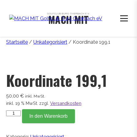
GOLFCLUB BURG OVERBACH E.V.
MACH MIT
Startseite
/
Unkategorisiert
/ Koordinate 199,1
Koordinate 199,1
50,00
€
inkl. MwSt.
inkl. 19 % MwSt.
zzgl.
Versandkosten
Koordinate
In den Warenkorb
199,1
Menge
Kategorie:
Unkategorisiert