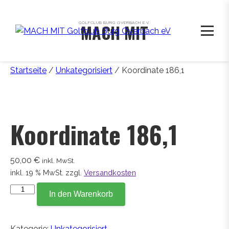
GOLFCLUB BURG OVERBACH E.V.
MACH MIT
Startseite
/
Unkategorisiert
/ Koordinate 186,1
Koordinate 186,1
50,00
€
inkl. MwSt.
inkl. 19 % MwSt.
zzgl.
Versandkosten
Koordinate
In den Warenkorb
186,1
Menge
Kategorie:
Unkategorisiert