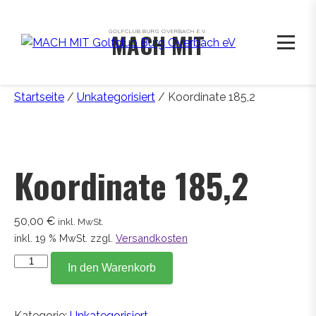
GOLFCLUB BURG OVERBACH E.V.
MACH MIT
Startseite
/
Unkategorisiert
/ Koordinate 185,2
Koordinate 185,2
50,00
€
inkl. MwSt.
inkl. 19 % MwSt.
zzgl.
Versandkosten
Koordinate
In den Warenkorb
185,2
Menge
Kategorie:
Unkategorisiert