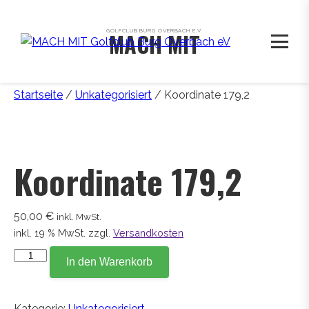
GOLFCLUB BURG OVERBACH E.V.
MACH MIT
Startseite
/
Unkategorisiert
/ Koordinate 179,2
Koordinate 179,2
50,00
€
inkl. MwSt.
inkl. 19 % MwSt.
zzgl.
Versandkosten
Koordinate
In den Warenkorb
179,2
Menge
Kategorie:
Unkategorisiert