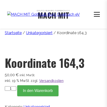
GOLFCLUB BURG OVERBACH E.V.
MACH MIT
Startseite
/
Unkategorisiert
/ Koordinate 164,3
Koordinate 164,3
50,00
€
inkl. MwSt.
inkl. 19 % MwSt.
zzgl.
Versandkosten
Koordinate
In den Warenkorb
164,3
Menge
Kategorie:
Unkategorisiert