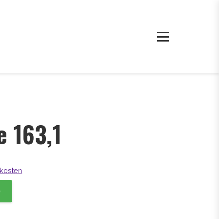
e 163,1
kosten
b