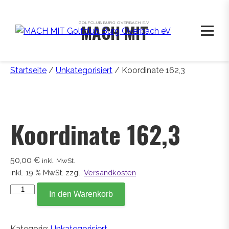
GOLFCLUB BURG OVERBACH E.V.
MACH MIT
Startseite
/
Unkategorisiert
/ Koordinate 162,3
Koordinate 162,3
50,00
€
inkl. MwSt.
inkl. 19 % MwSt.
zzgl.
Versandkosten
Koordinate
In den Warenkorb
162,3
Menge
Kategorie:
Unkategorisiert