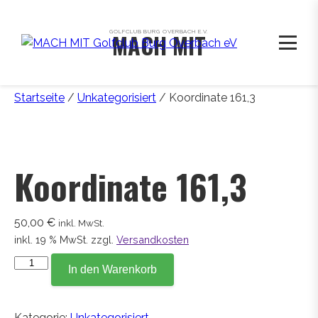
GOLFCLUB BURG OVERBACH E.V.
MACH MIT
Startseite
/
Unkategorisiert
/ Koordinate 161,3
Koordinate 161,3
50,00
€
inkl. MwSt.
inkl. 19 % MwSt.
zzgl.
Versandkosten
Koordinate
In den Warenkorb
161,3
Menge
Kategorie:
Unkategorisiert