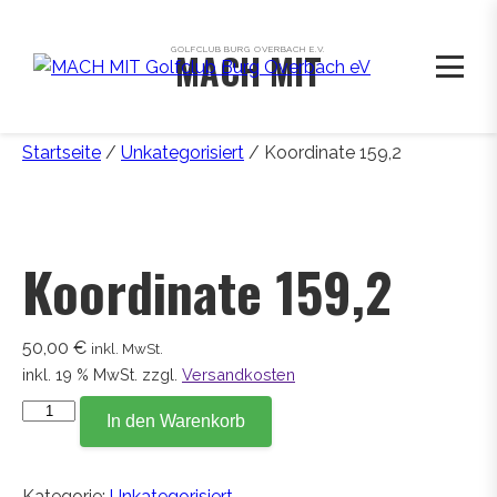
GOLFCLUB BURG OVERBACH E.V.
MACH MIT
Startseite
/
Unkategorisiert
/ Koordinate 159,2
Koordinate 159,2
50,00
€
inkl. MwSt.
inkl. 19 % MwSt.
zzgl.
Versandkosten
Koordinate
In den Warenkorb
159,2
Menge
Kategorie:
Unkategorisiert