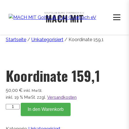
GOLFCLUB BURG OVERBACH E.V.
MACH MIT
Startseite
/
Unkategorisiert
/ Koordinate 159,1
Koordinate 159,1
50,00
€
inkl. MwSt.
inkl. 19 % MwSt.
zzgl.
Versandkosten
Koordinate
In den Warenkorb
159,1
Menge
Kategorie:
Unkategorisiert