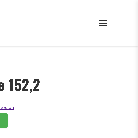
e 152,2
kosten
b