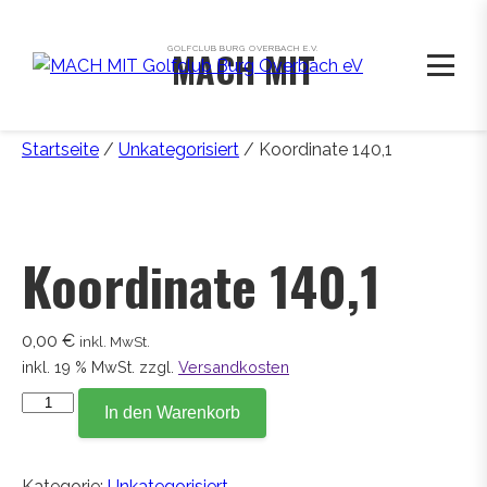
GOLFCLUB BURG OVERBACH E.V.
MACH MIT
Startseite
/
Unkategorisiert
/ Koordinate 140,1
Koordinate 140,1
0,00
€
inkl. MwSt.
inkl. 19 % MwSt.
zzgl.
Versandkosten
Koordinate
In den Warenkorb
140,1
Menge
Kategorie:
Unkategorisiert