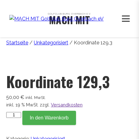
GOLFCLUB BURG OVERBACH E.V.
MACH MIT
Startseite
/
Unkategorisiert
/ Koordinate 129,3
Koordinate 129,3
50,00
€
inkl. MwSt.
inkl. 19 % MwSt.
zzgl.
Versandkosten
Koordinate
In den Warenkorb
129,3
Menge
Kategorie:
Unkategorisiert