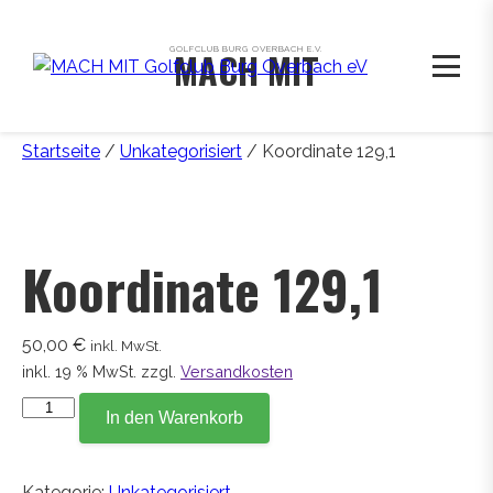
GOLFCLUB BURG OVERBACH E.V.
MACH MIT
Startseite
/
Unkategorisiert
/ Koordinate 129,1
Koordinate 129,1
50,00
€
inkl. MwSt.
inkl. 19 % MwSt.
zzgl.
Versandkosten
Koordinate
In den Warenkorb
129,1
Menge
Kategorie:
Unkategorisiert