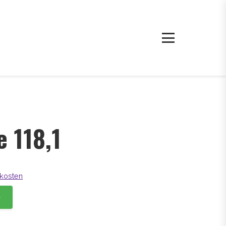
e 118,1
kosten
b