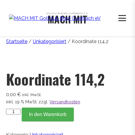
GOLFCLUB BURG OVERBACH E.V.
MACH MIT
Startseite
/
Unkategorisiert
/ Koordinate 114,2
Koordinate 114,2
0,00
€
inkl. MwSt.
inkl. 19 % MwSt.
zzgl.
Versandkosten
Koordinate
In den Warenkorb
114,2
Menge
Kategorie:
Unkategorisiert