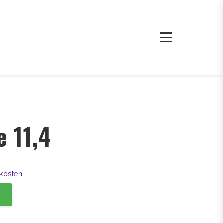
e 11,4
kosten
b