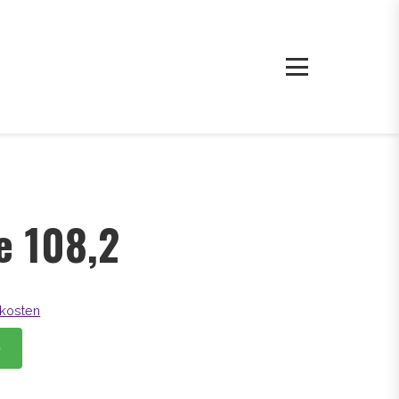
e 108,2
kosten
b