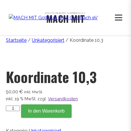
GOLFCLUB BURG OVERBACH E.V.
MACH MIT
Startseite
/
Unkategorisiert
/ Koordinate 10,3
Koordinate 10,3
50,00
€
inkl. MwSt.
inkl. 19 % MwSt.
zzgl.
Versandkosten
Koordinate
In den Warenkorb
10,3
Menge
Kategorie:
Unkategorisiert